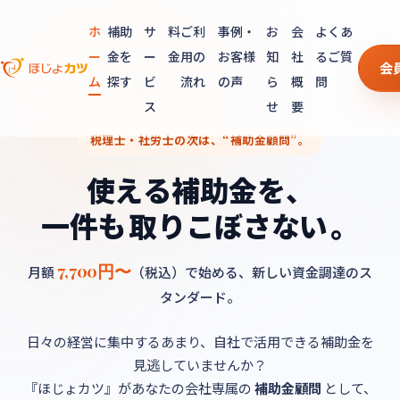
ホ
補助
サ
料
ご利
事例・
お
会
よくあ
ー
金を
ー
金
用の
お客様
知
社
るご質
会
ム
探す
ビ
流れ
の声
ら
概
問
ス
せ
要
税理士・社労士の次は、“補助金顧問”。
使
え
る
補
助
金
を
、
一
件
も
取
り
こ
ぼ
さ
な
い
。
7,700円〜
月額
（税込）で始める、新しい資金調達のス
タンダード。
日々の経営に集中するあまり、自社で活用できる補助金を
見逃していませんか？
『ほじょカツ』があなたの会社専属の
補助金顧問
として、