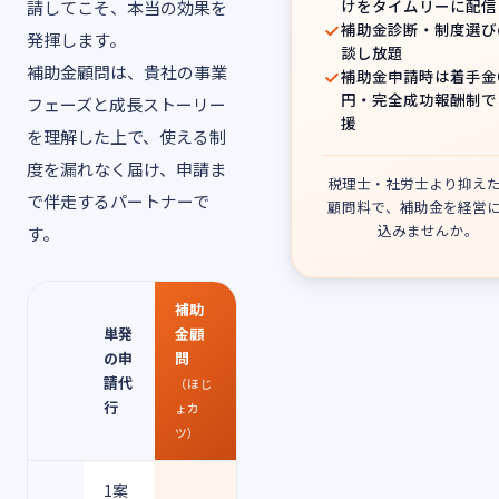
けをタイムリーに配信
請してこそ、本当の効果を
補助金診断・制度選び
発揮します。
談し放題
補助金顧問は、貴社の事業
補助金申請時は着手金
円・完全成功報酬制で
フェーズと成長ストーリー
援
を理解した上で、使える制
度を漏れなく届け、申請ま
税理士・社労士より抑え
で伴走するパートナーで
顧問料で、補助金を経営
込みませんか。
す。
補助
単発
金顧
の申
問
請代
（ほじ
行
ょカ
ツ）
1案