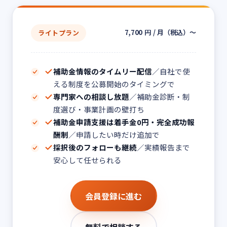
7,700
円
/ 月（税込）〜
ライトプラン
補助金情報のタイムリー配信
／自社で使
える制度を公募開始のタイミングで
専門家への相談し放題
／補助金診断・制
度選び・事業計画の壁打ち
補助金申請支援は着手金0円・完全成功報
酬制
／申請したい時だけ追加で
採択後のフォローも継続
／実績報告まで
安心して任せられる
会員登録に進む
無料で相談する