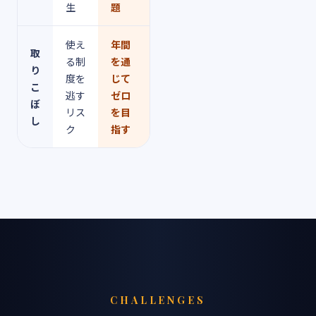
生
題
使え
年間
取
る制
を通
り
度を
じて
こ
逃す
ゼロ
ぼ
リス
を目
し
ク
指す
CHALLENGES