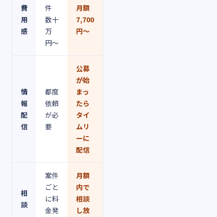
費
件
月額
用
数十
7,700
感
万
円〜
円〜
公募
が始
情
都度
まっ
報
依頼
たら
配
が必
タイ
信
要
ムリ
ーに
配信
案件
月額
ごと
内で
相
に料
相談
談
金発
し放