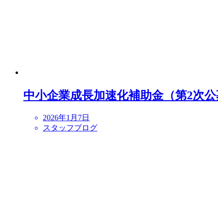
中小企業成長加速化補助金（第2次公募
2026年1月7日
スタッフブログ