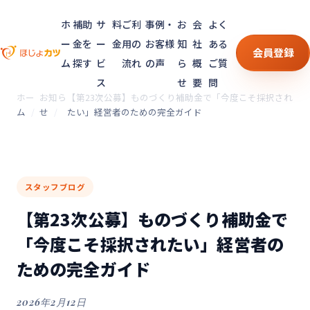
ホ
補助
サ
料
ご利
事例・
お
会
よく
ー
金を
ー
金
用の
お客様
知
社
ある
会員登録
ム
探す
ビ
流れ
の声
ら
概
ご質
ス
せ
要
問
ホー
お知ら
【第23次公募】ものづくり補助金で「今度こそ採択され
ム
せ
たい」経営者のための完全ガイド
スタッフブログ
【第23次公募】ものづくり補助金で
「今度こそ採択されたい」経営者の
ための完全ガイド
2026年2月12日