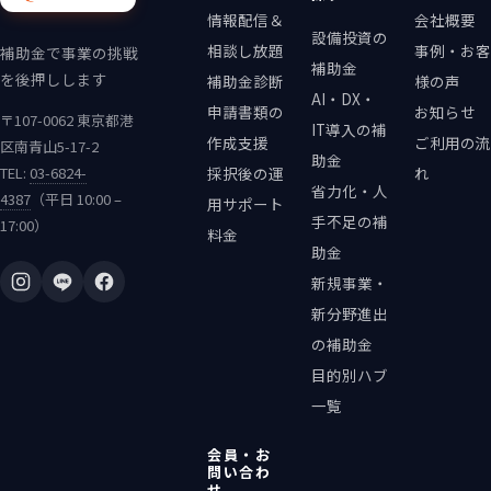
情報配信＆
会社概要
設備投資の
相談し放題
事例・お客
補助金で事業の挑戦
補助金
を後押しします
補助金診断
様の声
AI・DX・
申請書類の
お知らせ
〒107-0062 東京都港
IT導入の補
作成支援
ご利用の流
区南青山5-17-2
助金
TEL:
03-6824-
採択後の運
れ
省力化・人
4387
（平日 10:00 –
用サポート
手不足の補
17:00）
料金
助金
新規事業・
新分野進出
の補助金
目的別ハブ
一覧
会員・お
問い合わ
せ