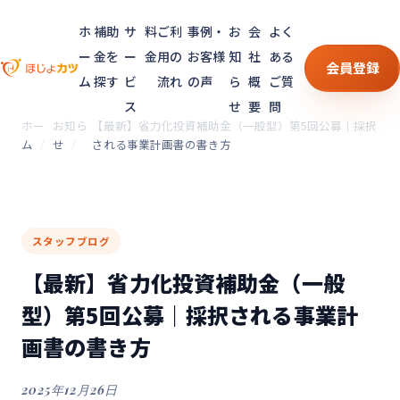
ホ
補助
サ
料
ご利
事例・
お
会
よく
ー
金を
ー
金
用の
お客様
知
社
ある
会員登録
ム
探す
ビ
流れ
の声
ら
概
ご質
ス
せ
要
問
ホー
お知ら
【最新】省力化投資補助金（一般型）第5回公募｜採択
ム
せ
される事業計画書の書き方
スタッフブログ
【最新】省力化投資補助金（一般
型）第5回公募｜採択される事業計
画書の書き方
2025年12月26日