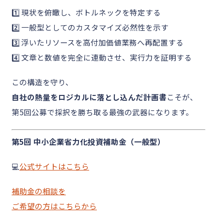
1️⃣ 現状を俯瞰し、ボトルネックを特定する
2️⃣ 一般型としてのカスタマイズ必然性を示す
3️⃣ 浮いたリソースを高付加価値業務へ再配置する
4️⃣ 文章と数値を完全に連動させ、実行力を証明する
この構造を守り、
自社の熱量をロジカルに落とし込んだ計画書
こそが、
第5回公募で採択を勝ち取る最強の武器になります。
第5回 中小企業省力化投資補助金（一般型）
💻
公式サイトはこちら
補助金の相談を
ご希望の方はこちらから