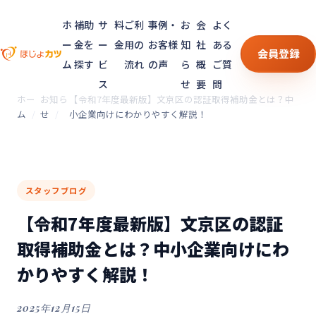
ホ
補助
サ
料
ご利
事例・
お
会
よく
ー
金を
ー
金
用の
お客様
知
社
ある
会員登録
ム
探す
ビ
流れ
の声
ら
概
ご質
ス
せ
要
問
ホー
お知ら
【令和7年度最新版】文京区の認証取得補助金とは？中
ム
せ
小企業向けにわかりやすく解説！
スタッフブログ
【令和7年度最新版】文京区の認証
取得補助金とは？中小企業向けにわ
かりやすく解説！
2025年12月15日