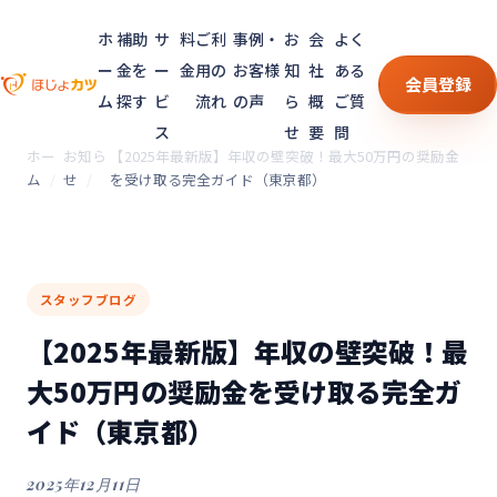
ホ
補助
サ
料
ご利
事例・
お
会
よく
ー
金を
ー
金
用の
お客様
知
社
ある
会員登録
ム
探す
ビ
流れ
の声
ら
概
ご質
ス
せ
要
問
ホー
お知ら
【2025年最新版】年収の壁突破！最大50万円の奨励金
ム
せ
を受け取る完全ガイド（東京都）
スタッフブログ
【2025年最新版】年収の壁突破！最
大50万円の奨励金を受け取る完全ガ
イド（東京都）
2025年12月11日