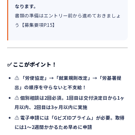
なります。
書類の準備はエントリー前から進めておきましょ
う【募集要項P.15】
✅ ここがポイント！
⚠️
「労使協定」→「就業規則改定」→「労基署提
出」の順序を守らないと不支給！
⚠️
個別相談は2回必須。1回目は交付決定日から1ヶ
月以内、2回目は3ヶ月以内に実施
⚠️
電子申請には「GビズIDプライム」が必要。取得
には1～2週間かかるため早めに申請