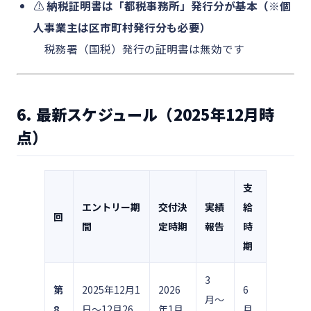
⚠️
納税証明書は「都税事務所」発行分が基本（※個
人事業主は区市町村発行分も必要）
税務署（国税）発行の証明書は無効です
6. 最新スケジュール（2025年12月時
点）
支
エントリー期
交付決
実績
給
回
間
定時期
報告
時
期
3
第
2025年12月1
2026
6
月〜
8
日～12月26
年1月
月