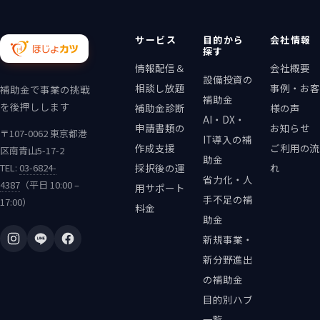
サービス
目的から
会社情報
探す
情報配信＆
会社概要
設備投資の
相談し放題
事例・お客
補助金で事業の挑戦
補助金
を後押しします
補助金診断
様の声
AI・DX・
申請書類の
お知らせ
〒107-0062 東京都港
IT導入の補
作成支援
ご利用の流
区南青山5-17-2
助金
TEL:
03-6824-
採択後の運
れ
省力化・人
4387
（平日 10:00 –
用サポート
手不足の補
17:00）
料金
助金
新規事業・
新分野進出
の補助金
目的別ハブ
一覧