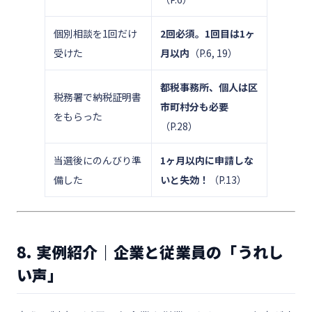
個別相談を1回だけ
2回必須。1回目は1ヶ
受けた
月以内
（P.6, 19）
都税事務所、個人は区
税務署で納税証明書
市町村分も必要
をもらった
（P.28）
当選後にのんびり準
1ヶ月以内に申請しな
備した
いと失効！
（P.13）
8. 実例紹介｜企業と従業員の「うれし
い声」