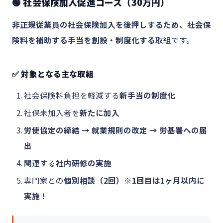
🟢 社会保険加入促進コース（30万円）
非正規従業員の社会保険加入を後押しするため、社会保
険料を補助する手当を創設・制度化する
取組です。
✅ 対象となる主な取組
社会保険料負担を軽減する
新手当の制度化
社保未加入者を
新たに加入
労使協定の締結 → 就業規則の改定 → 労基署への届
出
関連する
社内研修の実施
専門家との
個別相談（2回）※1回目は1ヶ月以内に
実施！