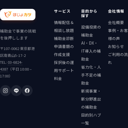
サービス
目的から
会社情報
探す
情報配信＆
会社概要
設備投資の
相談し放題
事例・お客
補助金で事業の挑戦
補助金
を後押しします
補助金診断
様の声
AI・DX・
申請書類の
お知らせ
〒107-0062 東京都港
IT導入の補
作成支援
ご利用の流
区南青山5-17-2
助金
TEL:
03-6824-
採択後の運
れ
省力化・人
4387
（平日 10:00 –
用サポート
手不足の補
17:00）
料金
助金
新規事業・
新分野進出
の補助金
目的別ハブ
一覧