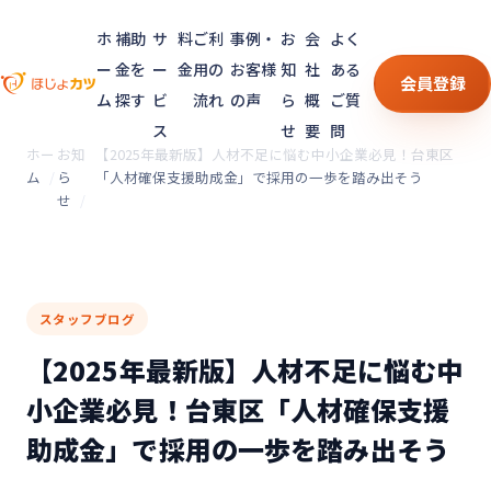
ホ
補助
サ
料
ご利
事例・
お
会
よく
ー
金を
ー
金
用の
お客様
知
社
ある
会員登録
ム
探す
ビ
流れ
の声
ら
概
ご質
ス
せ
要
問
ホー
お知
【2025年最新版】人材不足に悩む中小企業必見！台東区
ム
ら
「人材確保支援助成金」で採用の一歩を踏み出そう
せ
スタッフブログ
【2025年最新版】人材不足に悩む中
小企業必見！台東区「人材確保支援
助成金」で採用の一歩を踏み出そう