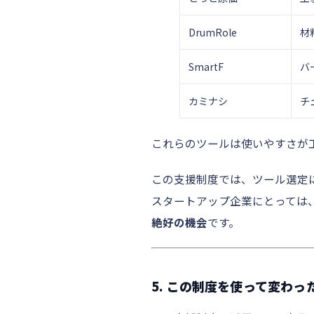
DrumRole
材
SmartF
バ
カミナシ
チ
これらのツールは使いやすさが
この支援制度では、ツール選定
スタートアップ企業にとっては
絶好の機会
です。
5. この制度を使って変わ