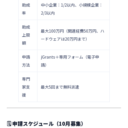
助成
中小企業：1/2以内、小規模企業：
率
2/3以内
助成
最大100万円（関連経費50万円、ハ
上限
ードウェアは20万円まで）
額
申請
jGrants＋専用フォーム（電子申
方法
請）
専門
家支
最大5回まで無料派遣
援
🗓 申請スケジュール（10月募集）