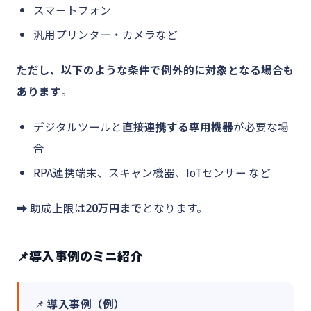
スマートフォン
汎用プリンター・カメラなど
ただし、以下のような条件で例外的に対象となる場合も
あります
。
デジタルツールと
直接連携する専用機器
が必要な場
合
RPA連携端末、スキャン機器、IoTセンサー など
➡️ 助成上限は
20万円まで
となります。
📌導入事例のミニ紹介
📌
導入事例（例）