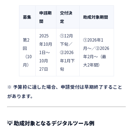
申請期
交付決
募集
助成対象期間
間
定
2025
①12月
第2
①2026年1
年10月
下旬／
回
月〜／②2026
1日〜
②2026
（10
年2月〜（最
10月
年1月下
月）
大2年間）
27日
旬
※ 予算枠に達した場合、申請受付は早期終了すること
があります。
💡 助成対象となるデジタルツール例