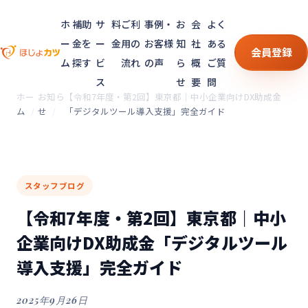
ホ
補助
サ
料
ご利
事例・
お
会
よく
ー
金を
ー
金
用の
お客様
知
社
ある
会員登録
ム
探す
ビ
流れ
の声
ら
概
ご質
ス
せ
要
問
ホー
お知ら
【令和7年度・第2回】東京都｜中小企業向けDX助成金
ム
せ
「デジタルツール導入支援」完全ガイド
スタッフブログ
【令和7年度・第2回】東京都｜中小
企業向けDX助成金「デジタルツール
導入支援」完全ガイド
2025年9月26日