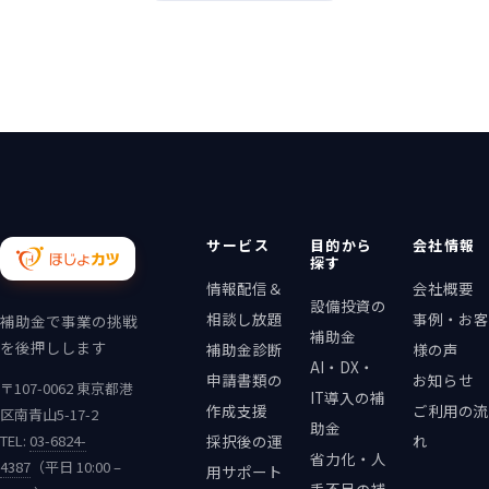
サービス
目的から
会社情報
探す
情報配信＆
会社概要
設備投資の
相談し放題
事例・お客
補助金で事業の挑戦
補助金
を後押しします
補助金診断
様の声
AI・DX・
申請書類の
お知らせ
〒107-0062 東京都港
IT導入の補
作成支援
ご利用の流
区南青山5-17-2
助金
TEL:
03-6824-
採択後の運
れ
省力化・人
4387
（平日 10:00 –
用サポート