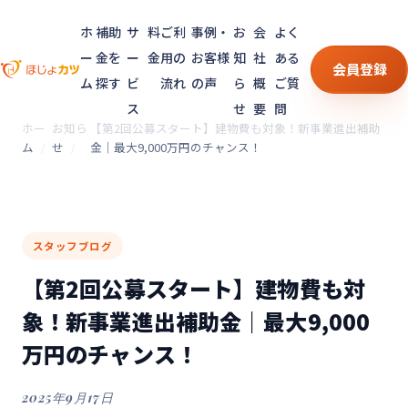
ホ
補助
サ
料
ご利
事例・
お
会
よく
ー
金を
ー
金
用の
お客様
知
社
ある
会員登録
ム
探す
ビ
流れ
の声
ら
概
ご質
ス
せ
要
問
ホー
お知ら
【第2回公募スタート】建物費も対象！新事業進出補助
ム
せ
金｜最大9,000万円のチャンス！
スタッフブログ
【第2回公募スタート】建物費も対
象！新事業進出補助金｜最大9,000
万円のチャンス！
2025年9月17日