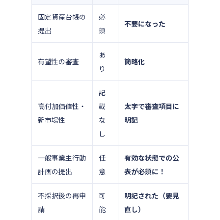
固定資産台帳の
必
不要になった
提出
須
あ
有望性の審査
簡略化
り
記
高付加価値性・
載
太字で審査項目に
新市場性
な
明記
し
一般事業主行動
任
有効な状態での公
計画の提出
意
表が必須に！
不採択後の再申
可
明記された（要見
請
能
直し）