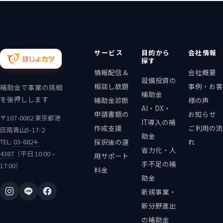
サービス
目的から
会社情報
探す
情報配信＆
会社概要
設備投資の
相談し放題
事例・お客
補助金で事業の挑戦
補助金
を後押しします
補助金診断
様の声
AI・DX・
申請書類の
お知らせ
〒107-0062 東京都港
IT導入の補
作成支援
ご利用の流
区南青山5-17-2
助金
TEL:
03-6824-
採択後の運
れ
省力化・人
4387
（平日 10:00 –
用サポート
手不足の補
17:00）
料金
助金
新規事業・
新分野進出
の補助金