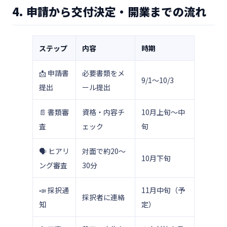
4. 申請から交付決定・開業までの流れ
ステップ
内容
時期
📩 申請書
必要書類をメ
9/1〜10/3
提出
ール提出
📄 書類審
資格・内容チ
10月上旬〜中
査
ェック
旬
🗣 ヒアリ
対面で約20〜
10月下旬
ング審査
30分
📣 採択通
11月中旬（予
採択者に連絡
知
定）