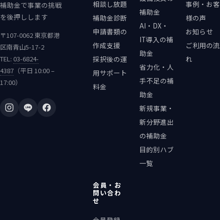
相談し放題
事例・お客
補助金で事業の挑戦
補助金
を後押しします
補助金診断
様の声
AI・DX・
申請書類の
お知らせ
〒107-0062 東京都港
IT導入の補
作成支援
ご利用の流
区南青山5-17-2
助金
TEL:
03-6824-
採択後の運
れ
省力化・人
4387
（平日 10:00 –
用サポート
手不足の補
17:00）
料金
助金
新規事業・
新分野進出
の補助金
目的別ハブ
一覧
会員・お
問い合わ
せ