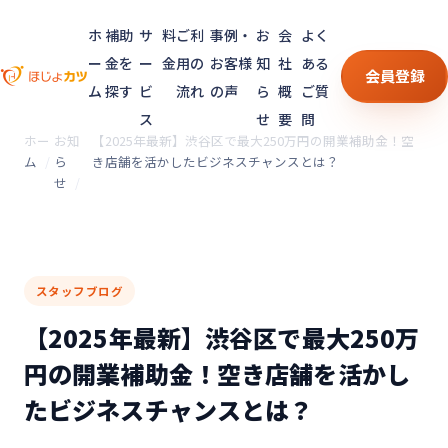
ホ
補助
サ
料
ご利
事例・
お
会
よく
ー
金を
ー
金
用の
お客様
知
社
ある
会員登録
ム
探す
ビ
流れ
の声
ら
概
ご質
ス
せ
要
問
ホー
お知
【2025年最新】渋谷区で最大250万円の開業補助金！空
ム
ら
き店舗を活かしたビジネスチャンスとは？
せ
スタッフブログ
【2025年最新】渋谷区で最大250万
円の開業補助金！空き店舗を活かし
たビジネスチャンスとは？