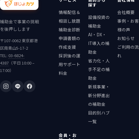
探す
情報配信＆
会社概要
設備投資の
相談し放題
事例・お客
補助金で事業の挑戦
補助金
を後押しします
補助金診断
様の声
AI・DX・
申請書類の
お知らせ
〒107-0062 東京都港
IT導入の補
作成支援
ご利用の流
区南青山5-17-2
助金
TEL:
03-6824-
採択後の運
れ
省力化・人
4387
（平日 10:00 –
用サポート
手不足の補
17:00）
料金
助金
新規事業・
新分野進出
の補助金
目的別ハブ
一覧
会員・お