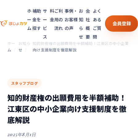
ホ
補助
サ
料
ご利
事例・
お
会
よく
ー
金を
ー
金
用の
お客様
知
社
ある
会員登録
ム
探す
ビ
流れ
の声
ら
概
ご質
ス
せ
要
問
ホー
お知ら
知的財産権の出願費用を半額補助！江東区の中小企業
ム
せ
向け支援制度を徹底解説
スタッフブログ
知的財産権の出願費用を半額補助！
江東区の中小企業向け支援制度を徹
底解説
2025年8月1日