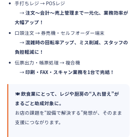
手打ちレジ → POSレジ
→
注文〜会計〜売上管理まで一元化、業務効率が
大幅アップ！
口頭注文 → 券売機・セルフオーダー端末
→
混雑時の回転率アップ、ミス削減、スタッフの
負担軽減に！
伝票出力・帳票処理 → 複合機
→
印刷・FAX・スキャン業務を1台で完結！
🍽
飲食業にとって、レジや厨房の“入れ替え”が
まるごと助成対象に。
お店の課題を“設備で解決する”発想が、そのまま
支援につながります。