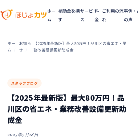
ホー
補助金を探
サービ
料
ご利用の流
事例・
ム
す
ス
金
れ
の声
ホー
お知ら
【2025年最新版】最大80万円！品川区の省エネ・業
ム
せ
務改善設備更新助成金
スタッフブログ
【2025年最新版】最大80万円！品
川区の省エネ・業務改善設備更新助
成金
2025年7月18日