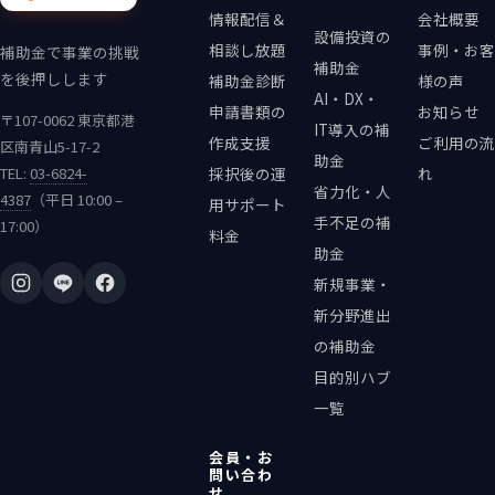
情報配信＆
会社概要
設備投資の
相談し放題
事例・お客
補助金で事業の挑戦
補助金
を後押しします
補助金診断
様の声
AI・DX・
申請書類の
お知らせ
〒107-0062 東京都港
IT導入の補
作成支援
ご利用の流
区南青山5-17-2
助金
TEL:
03-6824-
採択後の運
れ
省力化・人
4387
（平日 10:00 –
用サポート
手不足の補
17:00）
料金
助金
新規事業・
新分野進出
の補助金
目的別ハブ
一覧
会員・お
問い合わ
せ