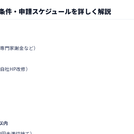
付条件・申請スケジュールを詳しく解説
専門家謝金など）
自社HP改修）
3以内
00円未満切捨て）