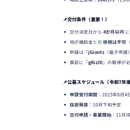
📌交付条件（重要！）
交付決定日から
4か月以内
に
他の補助金との
併用は不可
申請は「
jGrants
（電子申請
事前に「
gBizID
」の取得が必
📌公募スケジュール（令和7年
申請受付期間
：2025年8月
採択発表
：10月下旬予定
交付申請・事業開始
：11月