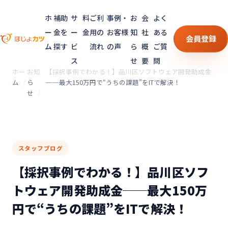
ホ
補助
サ
料
ご利
事例・
お
会
よく
ー
金を
ー
金
用の
お客様
知
社
ある
会員登録
ム
探す
ビ
流れ
の声
ら
概
ご質
ス
せ
要
問
ホー
お知
【採択事例でわかる！】品川区ソフトウェア開発助成金
ム
ら
──最大150万円で“うちの課題”をITで解決！
せ
スタッフブログ
【採択事例でわかる！】品川区ソフ
トウェア開発助成金──最大150万
円で“うちの課題”をITで解決！