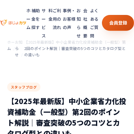
ホ
補助
サ
料
ご利
事例・
お
会
よく
ー
金を
ー
金
用の
お客様
知
社
ある
会員登録
ム
探す
ビ
流れ
の声
ら
概
ご質
ス
せ
要
問
ホー
お知
【2025年最新版】中小企業省力化投資補助金（一般型）第
ム
ら
2回のポイント解説｜審査突破の5つのコツとカタログ型と
せ
の違いも
スタッフブログ
【2025年最新版】中小企業省力化投
資補助金（一般型）第2回のポイン
ト解説｜審査突破の5つのコツとカ
タログ型との違いも