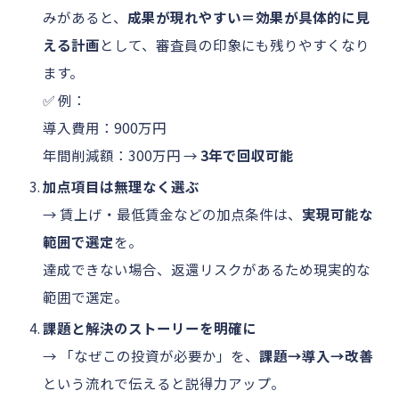
みがあると、
成果が現れやすい＝効果が具体的に見
える計画
として、審査員の印象にも残りやすくなり
ます。
✅ 例：
導入費用：900万円
年間削減額：300万円 →
3年で回収可能
加点項目は無理なく選ぶ
→ 賃上げ・最低賃金などの加点条件は、
実現可能な
範囲で選定
を。
達成できない場合、返還リスクがあるため現実的な
範囲で選定。
課題と解決のストーリーを明確に
→ 「なぜこの投資が必要か」を、
課題→導入→改善
という流れで伝えると説得力アップ。