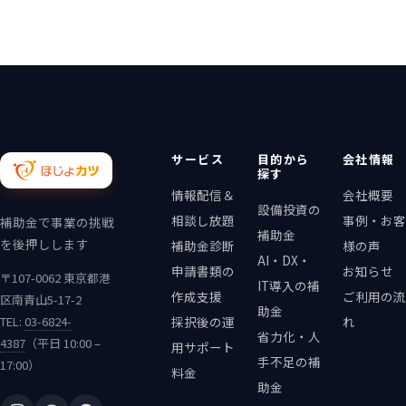
サービス
目的から
会社情報
探す
情報配信＆
会社概要
設備投資の
相談し放題
事例・お客
補助金で事業の挑戦
補助金
を後押しします
補助金診断
様の声
AI・DX・
申請書類の
お知らせ
〒107-0062 東京都港
IT導入の補
作成支援
ご利用の流
区南青山5-17-2
助金
TEL:
03-6824-
採択後の運
れ
省力化・人
4387
（平日 10:00 –
用サポート
手不足の補
17:00）
料金
助金