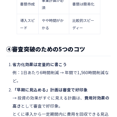
事業計画が必
書類作成
書類は簡易化
須
導入スピ
やや時間がか
比較的スピー
ード
かる
ディー
④審査突破のための5つのコツ
省力化効果は定量的に書こう
例：1日あたり6時間削減 → 年間で1,560時間削減な
ど。
「早期に見込める」計画は審査で好印象
→ 投資の効果がすぐに見える計画は、
費用対効果の
高さ
として審査で好印象。
とくに導入から一定期間内に費用を回収できる見込