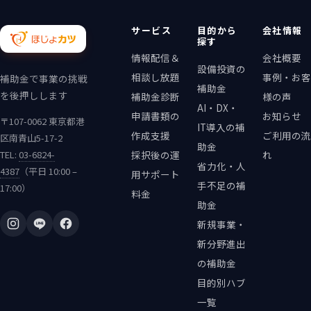
サービス
目的から
会社情報
探す
情報配信＆
会社概要
設備投資の
相談し放題
事例・お客
補助金で事業の挑戦
補助金
を後押しします
補助金診断
様の声
AI・DX・
申請書類の
お知らせ
〒107-0062 東京都港
IT導入の補
作成支援
ご利用の流
区南青山5-17-2
助金
TEL:
03-6824-
採択後の運
れ
省力化・人
4387
（平日 10:00 –
用サポート
手不足の補
17:00）
料金
助金
新規事業・
新分野進出
の補助金
目的別ハブ
一覧