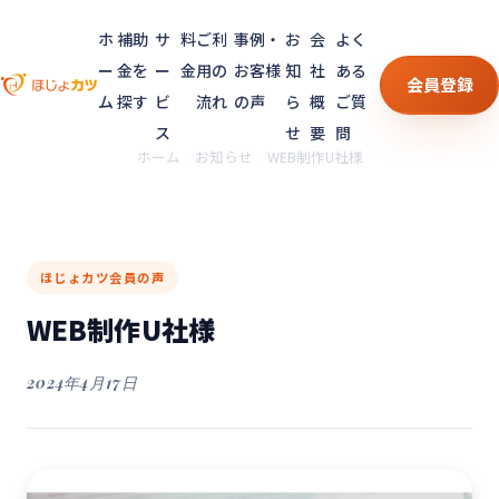
ホ
補助
サ
料
ご利
事例・
お
会
よく
ー
金を
ー
金
用の
お客様
知
社
ある
会員登録
ム
探す
ビ
流れ
の声
ら
概
ご質
ス
せ
要
問
ホーム
お知らせ
WEB制作U社様
ほじょカツ会員の声
WEB制作U社様
2024年4月17日