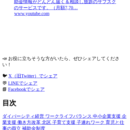
助金情報がどんどん届く＆相談し放題のサブスク
のサービスです。（月額7,70…
www.youtube.com
📣 お役に立ちそうな方がいたら、ぜひシェアしてくださ
い！
🐦
X（旧Twitter）でシェア
💬
LINEでシェア
📘
Facebookでシェア
目次
ダイバーシティ経営
ワークライフバランス
中小企業支援
企
業支援
働き方改革
北区
子育て支援
子連れワーク
育児と仕
事の両立
補助金制度