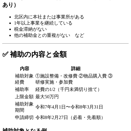
あり）
北区内に本社または事業所がある
1年以上事業を継続している
税金滞納がない
他の補助金との重複がない など
✅ 補助の内容と金額
内容
詳細
補助対象
①施設整備・改修費 ②物品購入費 ③
経費
研修実施・参加費
補助率
経費の1/2（千円未満切り捨て）
上限金額
最大50万円
補助対象
令和7年4月1日〜令和8年3月31日
期間
申請締切
令和8年2月27日（必着・先着順）
補助対象となる例