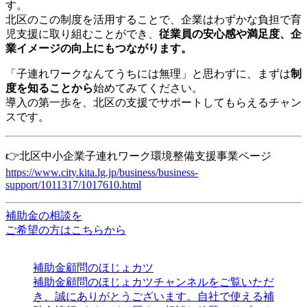
す。
北区のこの制度を活用することで、企業はわずかな負担で育
児支援に取り組むことができ、
従業員の安心感や満足度、企
業イメージの向上にもつながります。
「子連れワークなんてうちには無理」と思わずに、まずは
制
度を知ることから
始めてみてください。
導入の第一歩を、北区の支援でサポートしてもらえるチャン
スです。
👉北区中小企業子連れワーク環境整備支援事業ページ
https://www.city.kita.lg.jp/business/business-
support/1011317/1017610.html
補助金の相談を
ご希望の方はこちらから
補助金顧問のほじょカツ
補助金顧問のほじょカツチャンネルをご覧いただ
き、誠にありがとうございます。自社で使える補