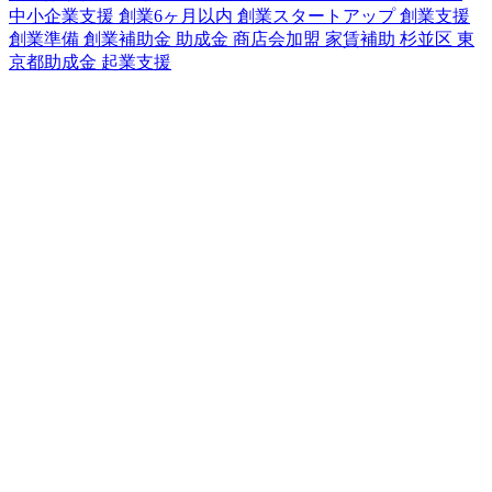
中小企業支援
創業6ヶ月以内
創業スタートアップ
創業支援
創業準備
創業補助金
助成金
商店会加盟
家賃補助
杉並区
東
京都助成金
起業支援