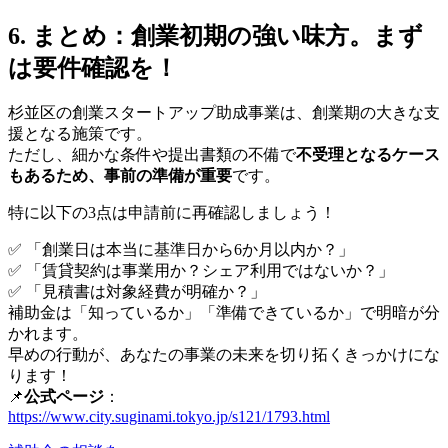
6. まとめ：創業初期の強い味方。まず
は要件確認を！
杉並区の創業スタートアップ助成事業は、創業期の大きな支
援となる施策です。
ただし、細かな条件や提出書類の不備で
不受理となるケース
もあるため、事前の準備が重要
です。
特に以下の3点は申請前に再確認しましょう！
✅ 「創業日は本当に基準日から6か月以内か？」
✅ 「賃貸契約は事業用か？シェア利用ではないか？」
✅ 「見積書は対象経費が明確か？」
補助金は「知っているか」「準備できているか」で明暗が分
かれます。
早めの行動が、あなたの事業の未来を切り拓くきっかけにな
ります！
📌
公式ページ
：
https://www.city.suginami.tokyo.jp/s121/1793.html