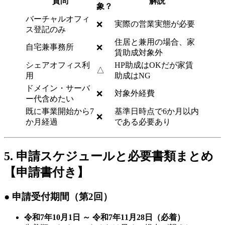
質問
解説
象？
バーチャルオフィ
実際の営業実態が必要
❌
ス登記のみ
住居と兼用の場合、家
自宅兼事務所
❌
賃助成対象外
シェアオフィス利
HP助成はOKだが家賃
△
用
助成はNG
ドメイン・サーバ
対象外経費
❌
ー代含めたい
既に事業開始から7
基準日時点で6か月以内
❌
か月経過
である必要あり
5. 申請スケジュールと必要書類まとめ
【申請書付き】
● 申請受付期間（第2回）
令和7年10月1日 ～ 令和7年11月28日（必着）