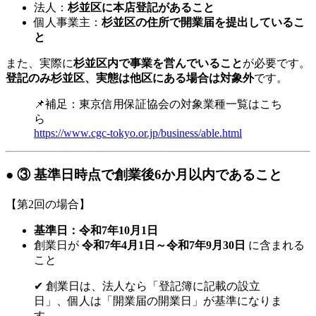
法人：
杉並区に本店登記があること
個人事業主：
杉並区の住所で開業届を提出しているこ
と
また、実際に
杉並区内で事業を営んでいること
が必要です。
登記のみ杉並区、実態は他区にある場合は対象外
です。
📌補足：東京信用保証協会の対象業種一覧はこち
ら
https://www.cgc-tokyo.or.jp/business/able.html
● ③ 基準日時点で創業後6か月以内であること
【第2回の場合】
基準日：令和7年10月1日
創業日が
令和7年4月1日～令和7年9月30日
に含まれる
こと
✔ 創業日は、法人なら「登記簿に記載の設立
日」、個人は「開業届の開業日」が基準になりま
す。