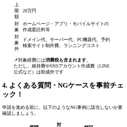
上
限
20万円
額
対
ホームページ・アプリ・モバイルサイトの
象
作成委託料等
対
ドメイン代、サーバー代、PC機器代、予約
象
検索サイト制作費、ランニングコスト
外
📌対象経費には
消費税も含まれます
。
ただし、維持費やSNSアカウント作成費（LINE
公式など）は助成外です
4. よくある質問・NGケースを事前チェ
ック！
申請を進める前に、以下のようなNG事例に該当しないか要
確認しましょう。
対