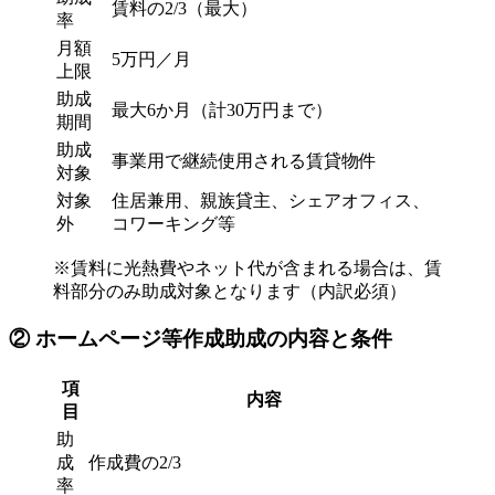
賃料の2/3（最大）
率
月額
5万円／月
上限
助成
最大6か月（計30万円まで）
期間
助成
事業用で継続使用される賃貸物件
対象
対象
住居兼用、親族貸主、シェアオフィス、
外
コワーキング等
※賃料に光熱費やネット代が含まれる場合は、賃
料部分のみ助成対象となります（内訳必須）
② ホームページ等作成助成の内容と条件
項
内容
目
助
成
作成費の2/3
率