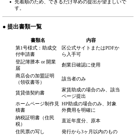
先着順のため、できるだけ早めの提出が望ましいで
す。
● 提出書類一覧
書類名
内容
第1号様式：助成交
区公式サイトまたはPDFか
付申請書
ら入手可
登記簿謄本 or 開業
創業日確認に使用
届
商店会の加盟証明
該当者のみ
（領収書等）
家賃助成の場合のみ、該当
賃貸借契約書
ページ提出
ホームページ制作見
HP助成の場合のみ、対象
積書
外費用を明確に
納税証明書（住民
直近年度分、原本
税）
住民票の写し
発行から3ヶ月以内のもの