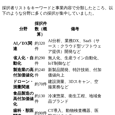
採択者リストをキーワードと事業内容で分類したところ、以
下のような分野に多くの採択が集中していました。
採択件
分野
数（概
備考
算）
AI分析、業務DX、SaaS（サ
AI／DX関
約320
ース：クラウド型ソフトウェ
連
件
ア提供）開発など
省人化・自
約290
無人化、生産ライン自動化、
動化
件
IoT制御など
製造業の高
約240
新製品開発、特許技術、付加
付加価値化
件
価値向上
ドローン・
建設測量、3Dスキャン、空
約70件
測量関連
撮業務など
食品製造の
約130
冷凍惣菜、衛生工程、地域食
高付加価値
件
品ブランド
化
歯科・獣医
CT導入、動物検査機器、医
約90件