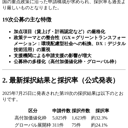
国の重点政策に沿った申請構成が求められ、採択率も過去よ
り厳しいものとなりました。
19次公募の主な特徴
加点項目（賃上げ・計画認定など）の厳格化
政策テーマとの整合性（GX＝グリーントランスフォー
メーション：環境配慮型社会への転換、DX：デジタル
技術活用）の重視
支援機関による申請支援の影響が増大
公募枠の多様化（高付加価値化枠・グローバル枠）
2. 最新採択結果と採択率（公式発表）
2025年7月25日に発表された第19次の採択結果は以下のとお
りです。
区分
申請件数
採択件数
採択率
高付加価値化枠
5,025件
1,623件
約32.3%
グローバル展開枠
311件
75件
約24.1%