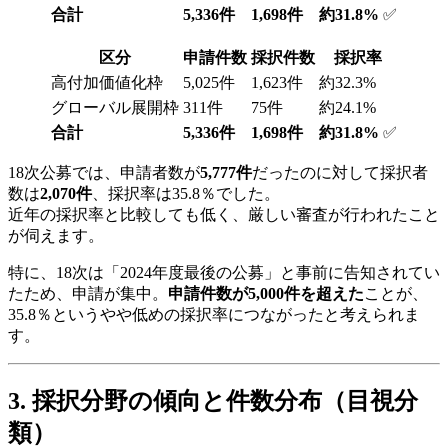
合計
5,336件
1,698件
約31.8%
✅
区分
申請件数
採択件数
採択率
高付加価値化枠
5,025件
1,623件
約32.3%
グローバル展開枠
311件
75件
約24.1%
合計
5,336件
1,698件
約31.8%
✅
18次公募では、申請者数が
5,777件
だったのに対して採択者
数は
2,070件
、採択率は35.8％でした。
近年の採択率と比較しても低く、厳しい審査が行われたこと
が伺えます。
特に、18次は「2024年度最後の公募」と事前に告知されてい
たため、申請が集中。
申請件数が5,000件を超えた
ことが、
35.8％というやや低めの採択率につながったと考えられま
す。
3. 採択分野の傾向と件数分布（目視分
類）