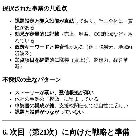
採択された事業の共通点
課題設定と導入設備が直結
しており、計画全体に一貫
性がある
効果が定量的に記載
（売上、利益、CO2削減など）さ
れている
政策キーワードと整合性
がある（例：脱炭素、地域経
済波及）
加点項目を網羅的に取得
（賃上げ、継続力、経営革
新）
不採択の主なパターン
ストーリーが弱い、数値根拠が薄い
他社の事例の「模倣」に留まっている
申請書の構成が雑
、支援機関任せで独自性に乏しい
課題と設備がつながっていない
6. 次回（第21次）に向けた戦略と準備