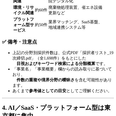
関連
院デジタル化
環境・リサ
廃棄物処理装置、省エネ設備
約60件
イクル関連
更新など
プラットフ
業界マッチング、SaaS基盤、
ォーム型サ
約50件
地域連携システム等
ービス
✅ 備考・注意点
上記の分野別採択件数は、公式PDF「採択者リスト_19
次締切.pdf」（全1,698件）をもとにした
目視およびキーワード検索による分類概算
です。
「事業名」「事業概要」欄からの読み取りに基づいて
おり、
件数の重複や境界分野の曖昧さ
を含む可能性があり
ます。
あくまで
参考値としての目安
としてご理解ください。
4. AI／SaaS・プラットフォーム型は東