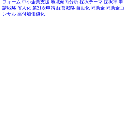
フォーム
中小企業支援
地域傾向分析
採択テーマ
採択率
申
請戦略
省人化
第21次申請
経営戦略
自動化
補助金
補助金コ
ンサル
高付加価値化