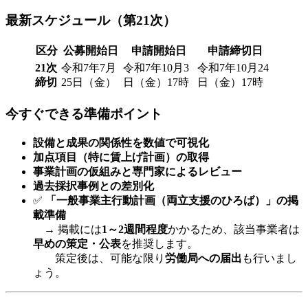
最新スケジュール（第21次）
区分
公募開始日
申請開始日
申請締切日
21次
令和7年7月
令和7年10月3
令和7年10月24
締切
25日（金）
日（金）17時
日（金）17時
今すぐできる準備ポイント
設備と成果の関係性を数値で可視化
加点項目（特に賃上げ計画）の取得
事業計画の仮組みと専門家によるレビュー
過去採択事例との差別化
✅
「一般事業主行動計画（両立支援のひろば）」の掲
載準備
→ 掲載には
1～2週間程度
かかるため、該当事業者は
早めの策定・公表
を推奨します。
策定後は、可能な限り
労働局への届出
も行いまし
ょう。