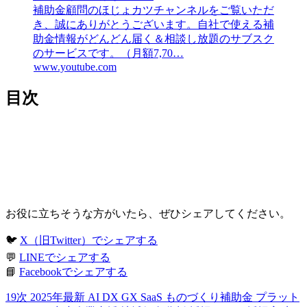
補助金顧問のほじょカツチャンネルをご覧いただ
き、誠にありがとうございます。自社で使える補
助金情報がどんどん届く＆相談し放題のサブスク
のサービスです。（月額7,70…
www.youtube.com
目次
お役に立ちそうな方がいたら、ぜひシェアしてください。
🐦
X（旧Twitter）でシェアする
💬
LINEでシェアする
📘
Facebookでシェアする
19次
2025年最新
AI
DX
GX
SaaS
ものづくり補助金
プラット